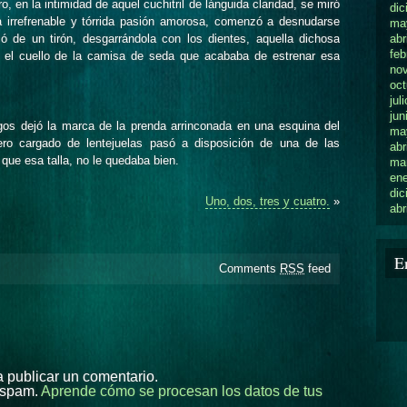
o, en la intimidad de aquel cuchitril de lánguida claridad, se miró
dic
 irrefrenable y tórrida pasión amorosa, comenzó a desnudarse
ma
abr
ó de un tirón, desgarrándola con los dientes, aquella dichosa
feb
n el cuello de la camisa de seda que acababa de estrenar esa
no
oct
jul
jun
gos dejó la marca de la prenda arrinconada en una esquina del
ma
tero cargado de lentejuelas pasó a disposición de una de las
abr
que esa talla, no le quedaba bien.
ma
en
dic
Uno, dos, tres y cuatro.
»
abr
E
Comments
RSS
feed
 publicar un comentario.
l spam.
Aprende cómo se procesan los datos de tus