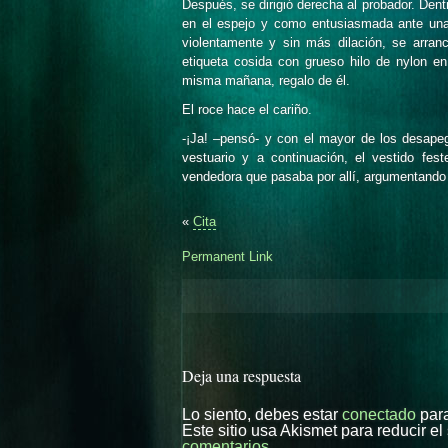
Después, se dirigió derecha al probador. Dentr
en el espejo y como entusiasmada ante una
violentamente y sin más dilación, se arranc
etiqueta cosida con grueso hilo de nylon e
misma mañana, regalo de él.
El roce hace el cariño.
-¡Ja! –pensó- y con el mayor de los desape
vestuario y a continuación, el vestido fes
vendedora que pasaba por allí, argumentando 
«
Cita
Permanent Link
Deja una respuesta
Lo siento, debes estar
conectado
para
Este sitio usa Akismet para reducir e
comentarios
.