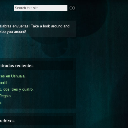
alabras envueltas! Take a look around and
See you around!
ntradas recientes
ces en Ushuaia
perfil
, dos, tres y cuatro.
Regalo
a
rchivos