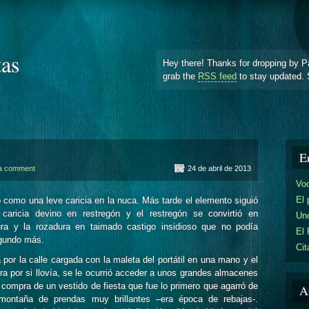
tas
Hey there! Thanks for dropping by P
grab the
RSS feed
to stay updated. 
E
a comment
24 de abril de 2013
Vo
El 
como una leve caricia en la nuca. Más tarde el elemento siguió
a caricia devino en restregón y el restregón se convirtió en
Uno
ra y la rozadura en taimado castigo insidioso que no podía
El 
egundo más.
Cit
or la calle cargada con la maleta del portátil en una mano y el
ra por si llovía, se le ocurrió acceder a unos grandes almacenes
le compra de un vestido de fiesta que fue lo primero que agarró de
A
montaña de prendas muy brillantes –era época de rebajas-.