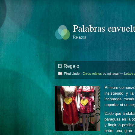
Palabras envuel
Relatos
El Regalo
Filed Under:
Otros relatos
by mjnacar —
Leave 
Primero comenzó 
insistiendo y l
incómoda rozadu
soportar ni un s
Dado que andaba p
paraguas en la ot
y fingir la posib
entre una gran 