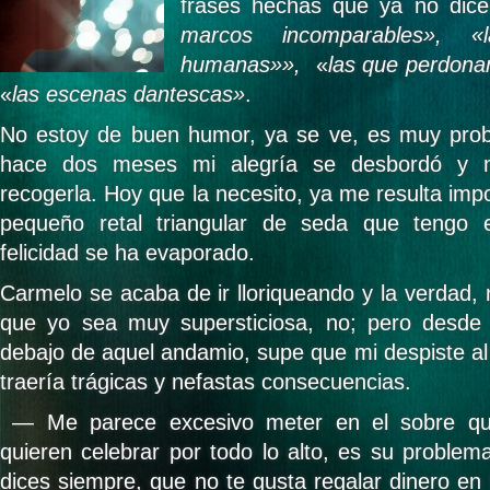
frases hechas que ya no dice
marcos incomparables», 
humanas»»,
«
las que perdonan
«
las escenas dantescas»
.
No estoy de buen humor, ya se ve, es muy pro
hace dos meses mi alegría se desbordó y 
recogerla. Hoy que la necesito, ya me resulta impo
pequeño retal triangular de seda que tengo 
felicidad se ha evaporado.
Carmelo se acaba de ir lloriqueando y la verdad,
que yo sea muy supersticiosa, no; pero desde
debajo de aquel andamio, supe que mi despiste al 
traería trágicas y nefastas consecuencias.
— Me parece excesivo meter en el sobre quin
quieren celebrar por todo lo alto, es su problem
dices siempre, que no te gusta regalar dinero en