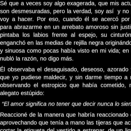
Sé que a veces soy algo exagerada, que mis act
son desmesuradas, pero la verdad
,
soy así y no 
voy a hacer. Por eso, cuando él se acercó por 
para abrazarme en un arrebato amoroso sin justi
pintaba los labios frente al espejo, su cintur
enganchó en las medias de rejilla negra originánd
y sinuosa como pocas había visto en mi vida; e
nubló la razón, no digo más.
Él observaba el desaguisado, deseoso, azorado 
que yo pudiese maldecir, y sin darme tiempo a 
observando el estropicio que había cometido,
alegato estúpido:
“El amor significa no tener que decir nunca lo sie
Reaccioné de la manera que habría reaccionado c
aprovechando que tenía a mano las tijeras que aca
cortar la etiqueta del vestido a estrenar, de un li