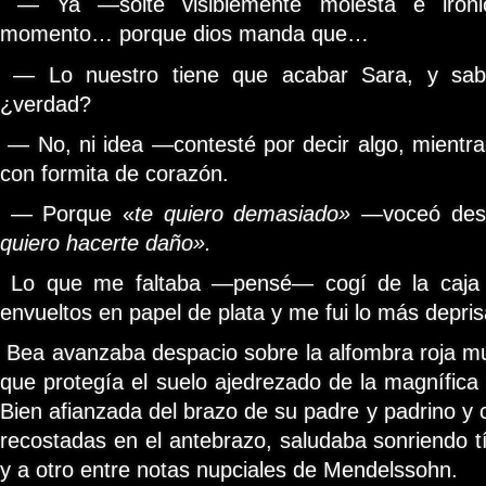
— Ya —solté visiblemente molesta e iróni
momento… porque dios manda que…
— Lo nuestro tiene que acabar Sara, y sab
¿verdad?
— No, ni idea —contesté por decir algo, mientr
con formita de corazón.
— Porque «
te quiero demasiado» —
voceó des
quiero hacerte daño».
Lo que me faltaba —pensé— cogí de la caja 
envueltos en papel de plata y me fui lo más depri
Bea avanzaba despacio sobre la alfombra roja mu
que protegía el suelo ajedrezado de la magnífica
Bien afianzada del brazo de su padre y padrino y 
recostadas en el antebrazo, saludaba sonriendo 
y a otro entre notas nupciales de Mendelssohn.