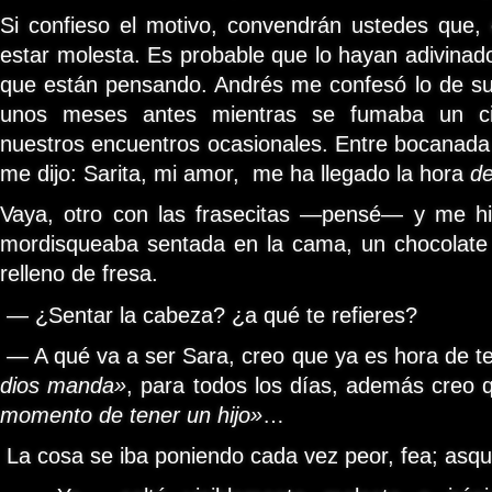
Si confieso el motivo, convendrán ustedes que,
estar molesta. Es probable que lo hayan adivinado
que están pensando. Andrés me confesó lo de s
unos meses antes mientras se fumaba un cig
nuestros encuentros ocasionales. Entre bocanad
me dijo: Sarita, mi amor, me ha llegado la hora
de
Vaya, otro con las frasecitas —pensé— y me hic
mordisqueaba sentada en la cama, un chocolate 
relleno de fresa.
— ¿Sentar la cabeza? ¿a qué te refieres?
— A qué va a ser Sara, creo que ya es hora de t
dios
manda»
, para todos los días, además creo
momento de tener un hijo»
…
La cosa se iba poniendo cada vez peor, fea; asq