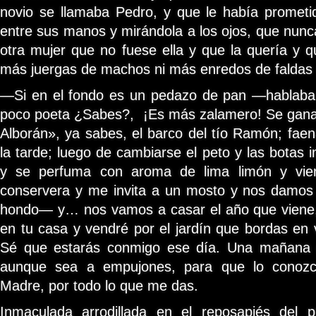
novio se llamaba Pedro, y que le había prometi
entre sus manos y mirándola a los ojos, que nun
otra mujer que no fuese ella y que la quería y q
más juergas de machos ni más enredos de faldas 
—Si en el fondo es un pedazo de pan —hablaba
poco poeta ¿Sabes?, ¡Es más zalamero! Se gana l
Alborán», ya sabes, el barco del tío Ramón; faen
la tarde; luego de cambiarse el peto y las botas 
y se perfuma con aroma de lima limón y vie
conservera y me invita a un mosto y nos damos
hondo— y… nos vamos a casar el año que viene,
en tu casa y vendré por el jardín que bordas en 
Sé que estarás conmigo ese día. Una mañana d
aunque sea a empujones, para que lo conozca
Madre, por todo lo que me das.
Inmaculada arrodillada en el reposapiés del 