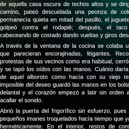
de aquella casa oscura de techos altos y se dirig
camino, pateó descuidada una peonza de col
permanecía quieta en mitad del pasillo, el juguet
golpeó contra el rodapié; después, el ta
cabeceando de costado dando vueltas y giros des
A través de la ventana de la cocina se colaba 
que parecieran encorajinadas, litigantes. Rec
protestas de sus vecinos como era habitual, cerró 
y se tapó los oídos con las manos. Cuánto daría
de aquel alboroto como hacía con su viejo tel
imposible del deseo guardó las manos en los bolsi
delantal y el corazón empezó a latir sin orden 
acallar el sonido.
Abrió la puerta del frigorífico sin esfuerzo, pue
pequeños imanes troquelados hacía tiempo que y
herméticamente. En el interior, restos de comi