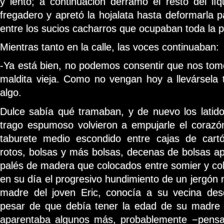
y lento; a continuación derramó el resto del l
fregadero y apretó la hojalata hasta deformarla p
entre los sucios cacharros que ocupaban toda la pi
Mientras tanto en la calle, las voces continuaban:
-Ya está bien, no podemos consentir que nos tome
maldita vieja. Como no vengan hoy a llevársela
algo.
Dulce sabía qué tramaban, y de nuevo los latid
trago espumoso volvieron a empujarle el corazó
taburete medio escondido entre cajas de cartón
rotos, bolsas y más bolsas, decenas de bolsas a
palés de madera que colocados entre somier y co
en su día el progresivo hundimiento de un jergón 
madre del joven Eric, conocía a su vecina de
pesar de que debía tener la edad de su madre
aparentaba algunos más, probablemente −pensab