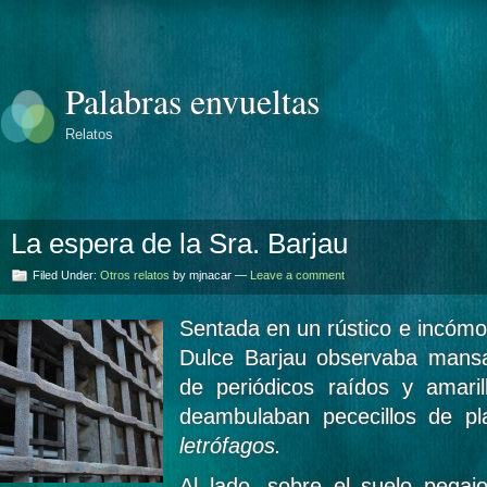
Palabras envueltas
Relatos
La espera de la Sra. Barjau
Filed Under:
Otros relatos
by mjnacar —
Leave a comment
Sentada en un rústico e incómo
Dulce Barjau observaba mans
de periódicos raídos y amaril
deambulaban pececillos de pla
letrófagos.
Al lado, sobre el suelo pegaj