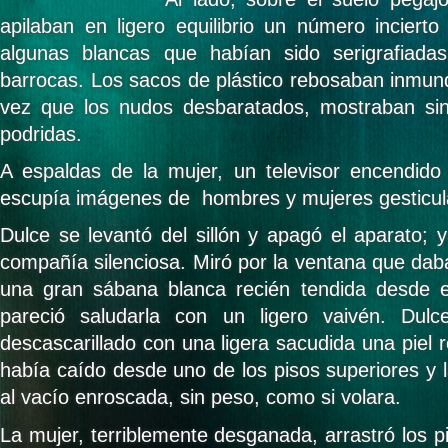
apilaban en ligero equilibrio un número inciert
algunas blancas que habían sido serigrafiada
barrocas. Los sacos de plástico rebosaban inmund
vez que los nudos desbaratados, mostraban si
podridas.
A espaldas de la mujer, un televisor encendido
escupía imágenes de hombres y mujeres gesticu
Dulce se levantó del sillón y apagó el aparato;
compañía silenciosa. Miró por la ventana que daba
una gran sábana blanca recién tendida desde e
pareció saludarla con un ligero vaivén. Dulc
descascarillado con una ligera sacudida una piel 
había caído desde uno de los pisos superiores y l
al vacío enroscada, sin peso, como si volara.
La mujer, terriblemente desganada, arrastró los pie